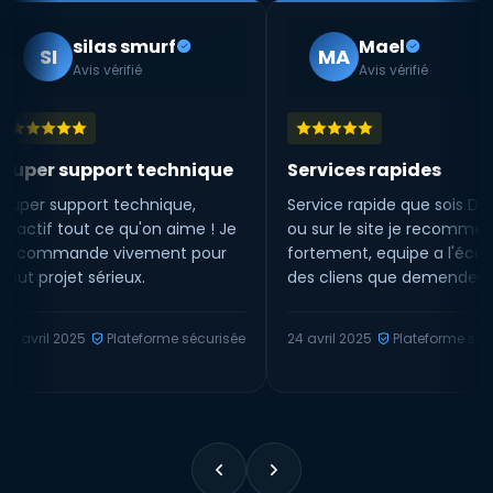
silas smurf
Mael
MA
Avis vérifié
Avis vérifié
 support technique
Services rapides
upport technique,
Service rapide que sois Discord
 tout ce qu'on aime ! Je
ou sur le site je recommende
ande vivement pour
fortement, equipe a l'écoute
jet sérieux.
des cliens que demender de
mieux 😁
2025
Plateforme sécurisée
24 avril 2025
Plateforme sécurisée