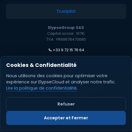
Trustpilot
ElypseGroup SAS
Capital social : 167€
TVA : FR89978470680
+33 9 72 15 76 64
Cookies & Confidentialité
Nous utilisons des cookies pour optimiser votre
expérience sur ElypseCloud et analyser notre trafic.
© 2026 ElypseCloud. Tous droits réservés.
Lire la politique de confidentialité
.
Refuser
Fait à la main et amélioré chaque semaine par l'équipe Elypse
Accepter et Fermer
🚀